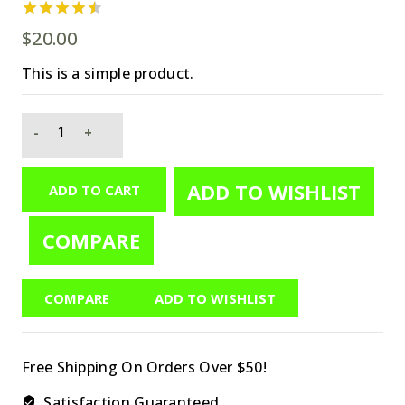
4.50
out
$
20.00
of 5
This is a simple product.
ADD TO WISHLIST
ADD TO CART
COMPARE
COMPARE
ADD TO WISHLIST
Free Shipping On Orders Over $50!
Satisfaction Guaranteed