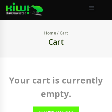
Home
/
Cart
Cart
Your cart is currently
empty.
RETURN TO SHOP