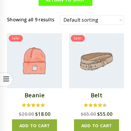
Showing all 9 results
Sale!
Sale!
Beanie
Belt
5.00
4.00
$
20.00
$
18.00
$
65.00
$
55.00
out of 5
out of 5
ADD TO CART
ADD TO CART