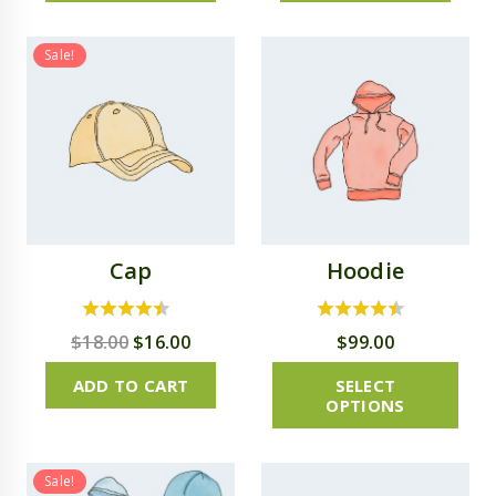
Sale!
Cap
Hoodie
4.00
4.00
$
18.00
$
16.00
$
99.00
out of 5
out of 5
ADD TO CART
SELECT
OPTIONS
Sale!