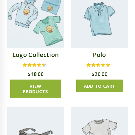
Logo Collection
Polo
4.00
4.50
$
18.00
$
20.00
out of 5
out of 5
VIEW
ADD TO CART
PRODUCTS