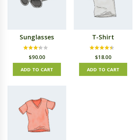
Sunglasses
T-Shirt
3.00
4.00
$
90.00
$
18.00
out of 5
out of 5
ADD TO CART
ADD TO CART